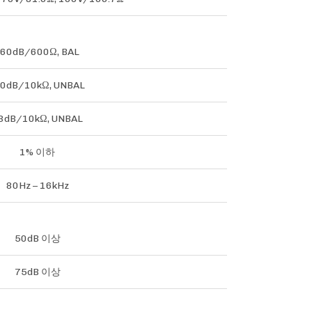
-60dB/600Ω, BAL
10dB/10kΩ, UNBAL
3dB/10kΩ, UNBAL
1% 이하
80Hz – 16kHz
50dB 이상
75dB 이상