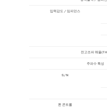
입력감도 / 임피던스
전고조파 왜율(TH
주파수 특성
S/N
톤 콘트롤