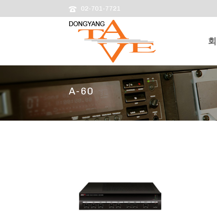
02-701-7721
회
A-60