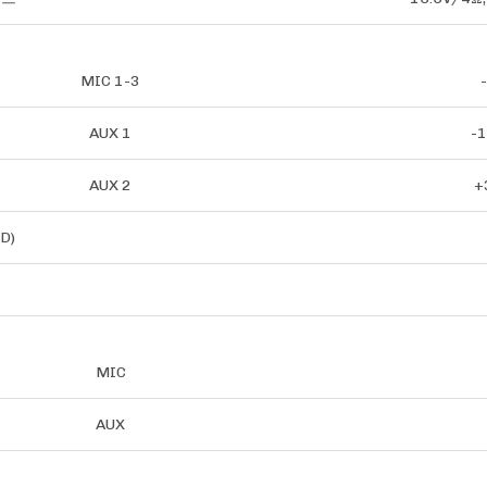
MIC 1-3
AUX 1
-
AUX 2
+
D)
MIC
AUX