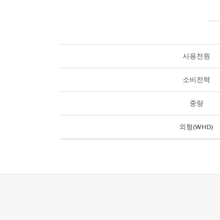
사용전원
소비전력
중량
외형(WHD)