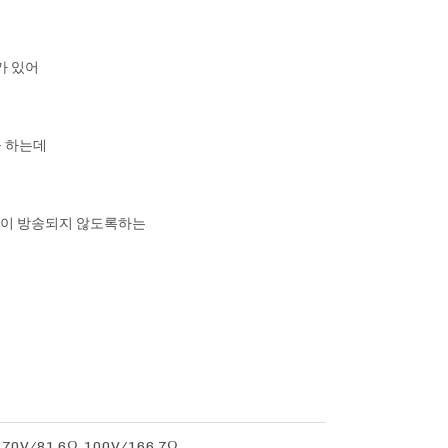
가 있어
을 하는데
호원이 방송되지 않도록하는
 70V/81.6Ω, 100V/166.7Ω