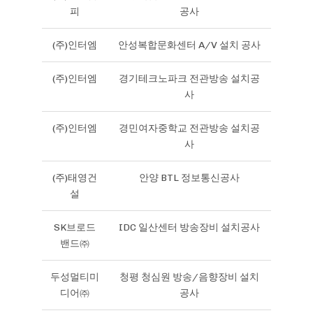
피
공사
(주)인터엠
안성복합문화센터 A/V 설치 공사
(주)인터엠
경기테크노파크 전관방송 설치공
사
(주)인터엠
경민여자중학교 전관방송 설치공
사
(주)태영건
안양 BTL 정보통신공사
설
SK브로드
IDC 일산센터 방송장비 설치공사
밴드㈜
두성멀티미
청평 청심원 방송/음향장비 설치
디어㈜
공사