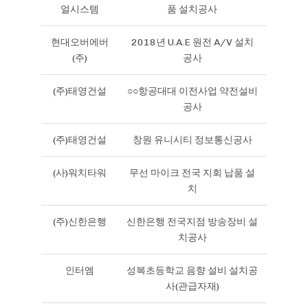
얼시스템
품 설치공사
현대오버에버
2018년 U.A.E 원전 A/V 설치
(주)
공사
(주)태영건설
○○항공대대 이전사업 약전설비
공사
(주)태영건설
창원 유니시티 정보통신공사
(사)워치타워
무선 마이크 전국 지회 납품 설
치
(주)신한은행
신한은행 전국지점 방송장비 설
치공사
인터엠
성복초등학교 음향 설비 설치공
사(관급자재)