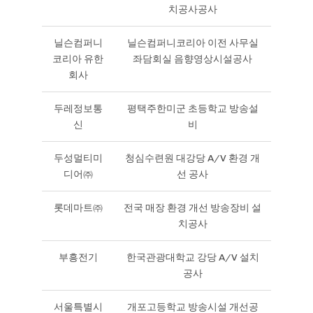
치공사공사
닐슨컴퍼니
닐슨컴퍼니코리아 이전 사무실
코리아 유한
좌담회실 음향영상시설공사
회사
두레정보통
평택주한미군 초등학교 방송설
신
비
두성멀티미
청심수련원 대강당 A/V 환경 개
디어㈜
선 공사
롯데마트㈜
전국 매장 환경 개선 방송장비 설
치공사
부흥전기
한국관광대학교 강당 A/V 설치
공사
서울특별시
개포고등학교 방송시설 개선공