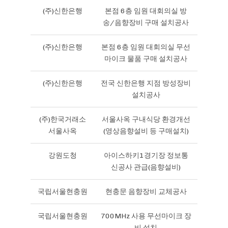
(주)신한은행
본점 6층 임원 대회의실 방
송/음향장비 구매 설치공사
(주)신한은행
본점 6층 임원 대회의실 무선
마이크 물품 구매 설치공사
(주)신한은행
전국 신한은행 지점 방성장비
설치공사
(주)한국거래소
서울사옥 구내식당 환경개선
서울사옥
(영상음향설비 등 구매설치)
강원도청
아이스하키1경기장 정보통
신공사 관급(음향설비)
국립서울현충원
현충문 음향장비 교체공사
국립서울현충원
700MHz 사용 무선마이크 장
비 설치