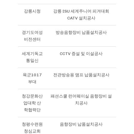
강릉시청
강릉 ISU 세계주니어 피겨대회
CATV 설치공사
경기도여성
방송음향장비 납품설치공사
비전센터
세계기독교
CCTV 증설 및 이설공사
통일신
육군1017
전관방송용 앰프 납품설치공사
부대
청강문화산
패션스쿨 런어웨이실 음향장비 설
업대학 산
치공사
학협력단
청평수련원
음향장비 납품설치공사
청심교회