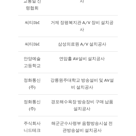
교통일 신
사
령협회
씨티I&I
거제 장평복지관 A/V 장비 설치공
사
씨티I&I
삼성의료원 A/V 설치공사
안양예술
연암홀 AV설비 설치공사
고등학교
정화통신
강릉원주대학교 방송설비 및 AV설
(주)
비 설치공사
정화통신
경포해수욕장 방송장비 구매 납품
(주)
설치공사
주식회사
해군군수사령부 음향방송시설 전
니드테크
관방송설비 설치공사