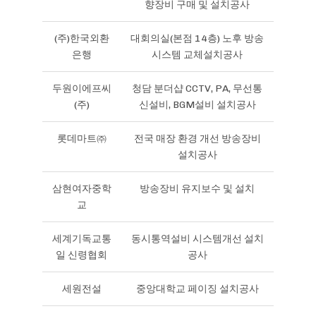
향장비 구매 및 설치공사
(주)한국외환
대회의실(본점 14층) 노후 방송
은행
시스템 교체설치공사
두원이에프씨
청담 분더샵 CCTV, PA, 무선통
(주)
신설비, BGM설비 설치공사
롯데마트㈜
전국 매장 환경 개선 방송장비
설치공사
삼현여자중학
방송장비 유지보수 및 설치
교
세계기독교통
동시통역설비 시스템개선 설치
일 신령협회
공사
세원전설
중앙대학교 페이징 설치공사