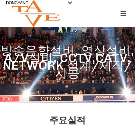
방송음향설비, 영상설비,
A/V설비, CCTV,CATV,
NETWORK 설계/제작/
시공
주요실적