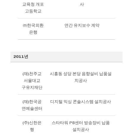
교육청 개포
사
고등학교
㈜한국외환
연간 유지보수 계약
은행
2011년
(재)천주교
시흥동 성당 본당 음향설비 납품설
서울대교
치공사
구유지재단
(재)한국공
디지털 믹싱 콘솔시스템 설치공사
연예술센터
(주)신한은
스타타워 PB센터 방송장비 납품
행
설치공사