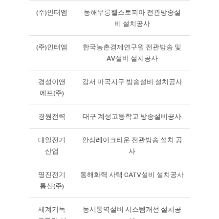
(주)인터엠
동해무릉헬스토피아 전관방송설
비 설치공사
(주)인터엠
한국농촌경제연구원 전관방송 및
AV설비 설치공사
경성이앤
강서 마곡지구 방송설비 설치공사
에프(주)
경원전력
대구 계성고등학교 방송설비공사
대일전기
안상레이크타운 전관방송 설치 공
산업
사
명진전기
동해화력 사택 CATV설비 설치공사
통신(주)
세계기독
동시통역설비 시스템개선 설치공