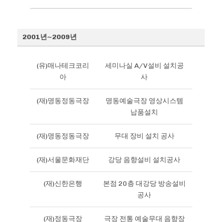
2001년~2009년
(유)매나테크코리
세미나실 A/V설비 설치공
아
사
(재)명동정동극장
명동예술극장 영상시스템
납품설치
(재)명동정동극장
무대 장비 설치 공사
(재)서울문화재단
강당 음향설비 설치공사
(재)신한은행
본점 20층 대강당 방송설비
공사
(재)정동극장
극장 전통 예술무대 음향장