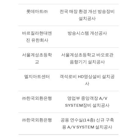
롯데마트㈜
전국 매장 환경 개선 방송장비
설치공사
바르질라현대엔
방송시스템 개선공사
진 유한회사
서울계성초등학
서울계성초등학교 바오로관
교
음향기기 설치공사
엘지아트센터
객석로비 HD영상설비 설치공
사
㈜한국외환은행
영업부 중앙객장 A/V
SYSTEM장비 설치공사
㈜한국외환은행
공용 연수실(14층) 신규 구축
용 A/V SYSTEM 설치공사