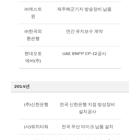
㈜캐스트
제주해군기지 방송장비 납품
윈
㈜한국외
연간 유지보수 계약
환은행
현대오토
UAE BNPP CP-I2공사
에버(주)
2014년
(주)신한은행
전국 신한은행 지점 방성장비
설치공사
(사)워치타워
전국 무선 마이크 납품 설치