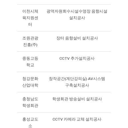
이천시체
광역자원회수시설수영장 음향시설
육지원센
설치공사
터
조원관광
장터 음향설비 설치공사
진흥(주)
중동고등
CCTV 추가설치공사
학교
청강문화
창작공간(계단강의실) AV시스템
산업대학
구축설치공사
충청남도
학생회관 방송설비 설치공사
학생회관
홍성교도
CCTV 카메라 교체 설치공사
소