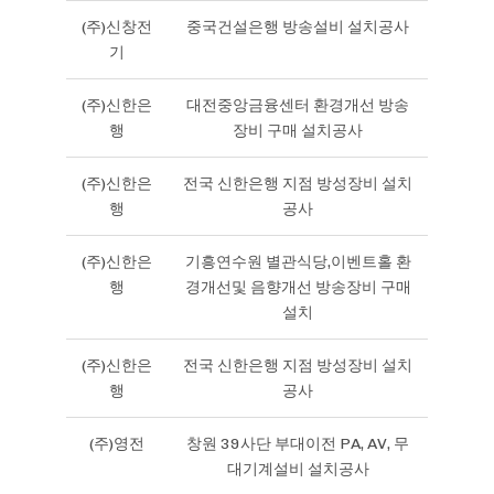
(주)신창전
중국건설은행 방송설비 설치공사
기
(주)신한은
대전중앙금융센터 환경개선 방송
행
장비 구매 설치공사
(주)신한은
전국 신한은행 지점 방성장비 설치
행
공사
(주)신한은
기흥연수원 별관식당,이벤트홀 환
행
경개선및 음향개선 방송장비 구매
설치
(주)신한은
전국 신한은행 지점 방성장비 설치
행
공사
(주)영전
창원 39사단 부대이전 PA, AV, 무
대기계설비 설치공사