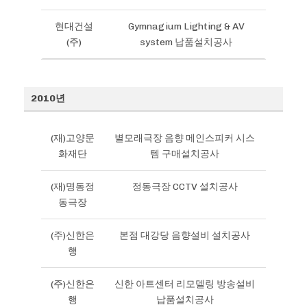
현대건설
Gymnagium Lighting & AV
(주)
system 납품설치공사
2010년
(재)고양문
별모래극장 음향 메인스피커 시스
화재단
템 구매설치공사
(재)명동정
정동극장 CCTV 설치공사
동극장
(주)신한은
본점 대강당 음향설비 설치공사
행
(주)신한은
신한 아트센터 리모델링 방송설비
행
납품설치공사