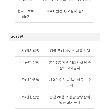
현대오토에
U.A.E 원전 A/V 설치 공사
버(주)
2016년
(사)워치타워
전국 무선 마이크 납품 설치
(주)신한은행
본점6층 임원 대회의실 방송
장비 교체공사
(주)신한은행
기흥연수원 방송시설물 보수
공사
(주)신한은행
본점 20층 소강당 방송장비
납품 설치공사