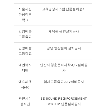
서울시립
교육영상시스템 납품설치공사
한남직원
학교
안양예술
체육관 음향설치공사
고등학교
안양예술
강당 영상설비 설치공사
고등학교
에덴복지
안산시 청춘문화대학 A/V설비공
재단
사
에스피앤
암사고등학교 A/V설비공사
지(주)
용인시여
3D SOUND REINFORCEMENT
성회관
SYSTEM 납품설치공사