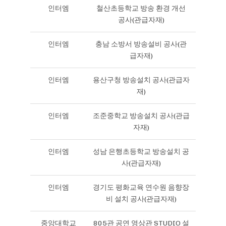
인터엠
철산초등학교 방송 환경 개선
공사(관급자재)
인터엠
충남 소방서 방송설비 공사(관
급자재)
인터엠
용산구청 방송설치 공사(관급자
재)
인터엠
조준중학교 방송설치 공사(관급
자재)
인터엠
성남 은행초등학교 방송설치 공
사(관급자재)
인터엠
경기도 평화교육 연수원 음향장
비 설치 공사(관급자재)
중앙대학교
805관 공연 영상관 STUDIO 설