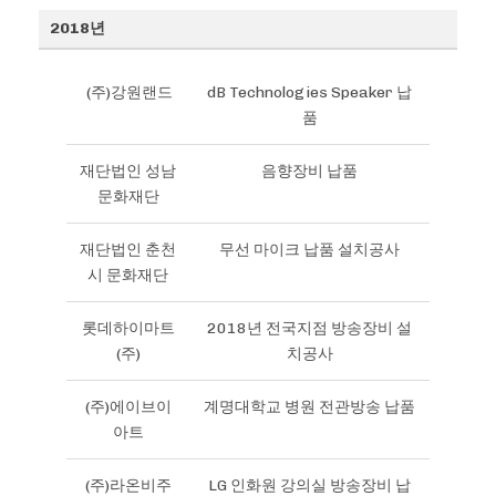
2018년
(주)강원랜드
dB Technologies Speaker 납
품
재단법인 성남
음향장비 납품
문화재단
재단법인 춘천
무선 마이크 납품 설치공사
시 문화재단
롯데하이마트
2018년 전국지점 방송장비 설
(주)
치공사
(주)에이브이
계명대학교 병원 전관방송 납품
아트
(주)라온비주
LG 인화원 강의실 방송장비 납