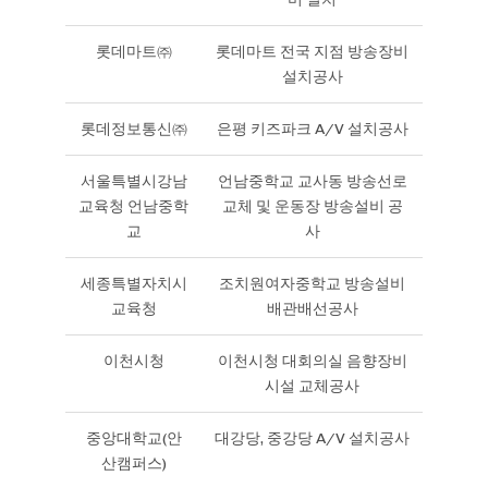
롯데마트㈜
롯데마트 전국 지점 방송장비
설치공사
롯데정보통신㈜
은평 키즈파크 A/V 설치공사
서울특별시강남
언남중학교 교사동 방송선로
교육청 언남중학
교체 및 운동장 방송설비 공
교
사
세종특별자치시
조치원여자중학교 방송설비
교육청
배관배선공사
이천시청
이천시청 대회의실 음향장비
시설 교체공사
중앙대학교(안
대강당, 중강당 A/V 설치공사
산캠퍼스)