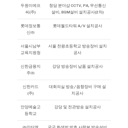
두원이에프
청담 분더샵 CCTV, PA, 무선통신
씨(주)
설비, BGM설비 설치공사(2차)
롯데정보통
롯데월드타워 A/V 설치공사
신㈜
서울시남부
서울 천왕초등학교 방송장비 설치
교육지원청
공사
신한금융지
강당 방송장비 납품 설치공사
주㈜
신한카드
대회의실 방송/음향장비 구매 설
(주)
치공사
안양예술고
강당 및 전관방송 설치공사
등학교
㈜인터엠
국군 화생방 방호 사령부 방송설비