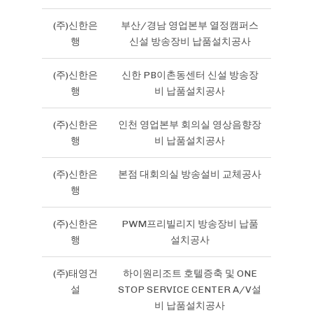
(주)신한은
부산/경남 영업본부 열정캠퍼스
행
신설 방송장비 납품설치공사
(주)신한은
신한 PB이촌동센터 신설 방송장
행
비 납품설치공사
(주)신한은
인천 영업본부 회의실 영상음향장
행
비 납품설치공사
(주)신한은
본점 대회의실 방송설비 교체공사
행
(주)신한은
PWM프리빌리지 방송장비 납품
행
설치공사
(주)태영건
하이원리조트 호텔증축 및 ONE
설
STOP SERVICE CENTER A/V설
비 납품설치공사