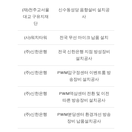
(재)천주교서울
신수동성당 음향설비 설치공
대교 구유지재
사
단
(사)워치타워
전국 무선 마이크 납품 설치
(주)신한은행
전국 신한은행 지점 방성장비
설치공사
(주)신한은행
PWM압구정센터 이벤트룸 방
송장비 설치공사
(주)신한은행
PWM역삼센터 전환 및 이전
따른 방송장비 설치공사
(주)신한은행
PWM분당센터 환경개선 방송
장비 납품설치공사