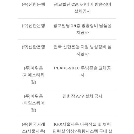
(주)신한은행
광교별관 CS아카데미 방송장비
설치공사
(주)신한은행
광교빌딩 14층 방송장비 납품설
치공사
(주)신한은행
전국 신한은행 지점 방성장비 설
치공사
(주)아워홈
PEARL-2010 무빙콘솔 교체공
(지에스타워
사
점)
(주)아워홈
연회장 A/V 설치 공사
(타임스쿼어
점)
(주)한국거래
KRX서울사옥 다목적실 및 체력
소(서울사옥)
단련실 영상/음향시스템 구매 설