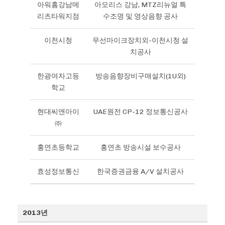
아워홈강남메
아모리스 강남, MTZ리뉴얼 특
리츠타워지점
수조명 및 영상음향 공사
이천시청
무선마이크장치외-이천시청 설
치공사
한광여자고등
방송음향장비구매설치(1U외)
학교
현대씨앤아이
UAE원전 CP-12 정보통신공사
㈜
홍연초등학교
홍연초 방송시설 보수공사
효성정보통신
한국증권금융 A/V 설치공사
2013년