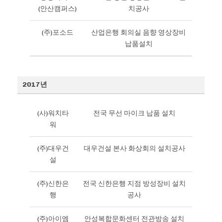
(안산캠퍼스)
치공사
(주)포소드
산업은행 회의실 음향 영상장비
납품설치
2017년
(사)워치타
전국 무선 마이크 납품 설치
워
(주)대우건
대우건설 본사 화상회의 설치공사
설
(주)신한은
전국 신한은행 지점 방성장비 설치
행
공사
(주)아이엠
안성복합문화센터 전관방송 설치