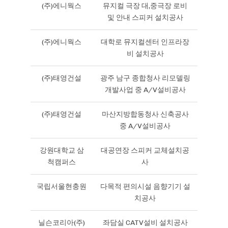
(주)에니웍스
뮤지컬 극장 대,중극장 로비
및 안내 스피커 설치공사
(주)에니웍스
대학로 뮤지컬센터 인프라장
비 설치공사
(주)태영건설
광주 남구 종합청사 리모델링
개발사업 중 A/V설비공사
(주)태영건설
마산지방합동청사 신축공사
중 A/V설비공사
강원대학교 삼
대공연장 스피커 교체설치공
척캠퍼스
사
국립서울현충원
다목적 편의시설 음향기기 설
치공사
닐슨코리아(주)
좌담실 CATV설비 설치공사