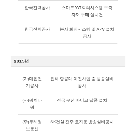
한국전력공사
스마트ICT회의시스템 구축
자재 구매 설치건
한국전력공사
본사 회의시스템 및 A/V 설치
공사
2015년
(자)대현전
진해 항공대 이전사업 중 방송설비
기공사
공사
(사)워치타
전국 무선 마이크 납품 설치
워
(주)두레정
SK건설 전주 효자동 방송설비공사
보통신