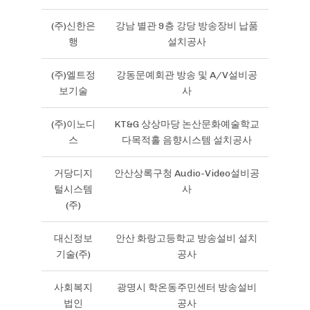
(주)신한은
강남 별관 9층 강당 방송장비 납품
행
설치공사
(주)엘트정
강동문예회관 방송 및 A/V설비공
보기술
사
(주)이노디
KT&G 상상마당 논산문화예술학교
스
다목적홀 음향시스템 설치공사
거당디지
안산상록구청 Audio-Video설비공
털시스템
사
(주)
대신정보
안산 화랑고등학교 방송설비 설치
기술(주)
공사
사회복지
광명시 학온동주민센터 방송설비
법인
공사