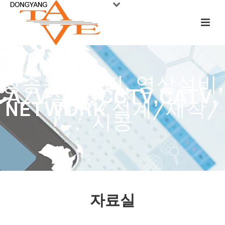
방송음향설비, 영상설비,
A/V설비, CCTV,CATV,
NETWORK 설계/제작/
시공
자료실