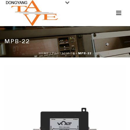
MPB-22
HOME
»
PORTFOLIOS
»
MPB-22