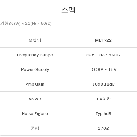
스펙
외형86(W) × 21(H) × 50(D)
모델명
MBP-22
Frequency Range
925 ~ 937.5MHz
Power Suooly
D.C 8V ~ 15V
Amp Gain
10dB ±2dB
VSWR
1.4이하
Noise Figure
Typ 4dB
중량
176g